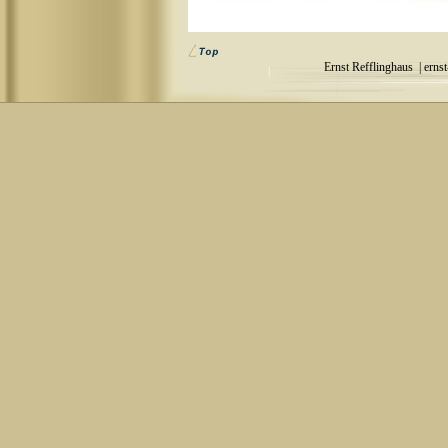
Ernst Refflinghaus |
erns